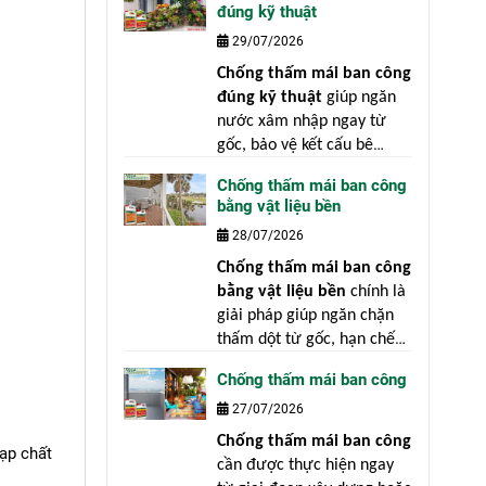
đúng kỹ thuật
bệnh" là nguyên tắc luôn
29/07/2026
đúng trong xây dựng.
Chống thấm mái ban công
đúng kỹ thuật
giúp ngăn
nước xâm nhập ngay từ
gốc, bảo vệ kết cấu bê
tông, giảm chi phí sửa
Chống thấm mái ban công
chữa và nâng cao tuổi thọ
bằng vật liệu bền
công trình. Nguyên nhân
28/07/2026
chủ yếu không nằm ở vật
liệu mà xuất phát từ việc
Chống thấm mái ban công
xử lý bề mặt chưa đạt yêu
bằng vật liệu bền
chính là
cầu, thi công sai kỹ thuật
giải pháp giúp ngăn chặn
hoặc bỏ qua những công
thấm dột từ gốc, hạn chế
đoạn quan trọng.
chi phí sửa chữa, bảo vệ
Chống thấm mái ban công
kết cấu bê tông và giữ giá
27/07/2026
trị thẩm mỹ cho ngôi nhà.
Thực tế cho thấy, phần lớn
Chống thấm mái ban công
tạp chất
các công trình bị thấm dột
cần được thực hiện ngay
không phải vì thi công kém,