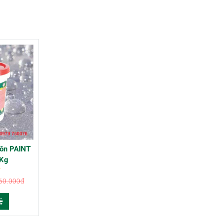
tôn PAINT
6Kg
60.000đ
ệ