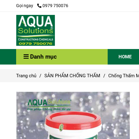
Gọi ngay
0979 750076
Danh mục
HOME
Trang chủ
/
SẢN PHẨM CHỐNG THẤM
/
Chống Thấm M