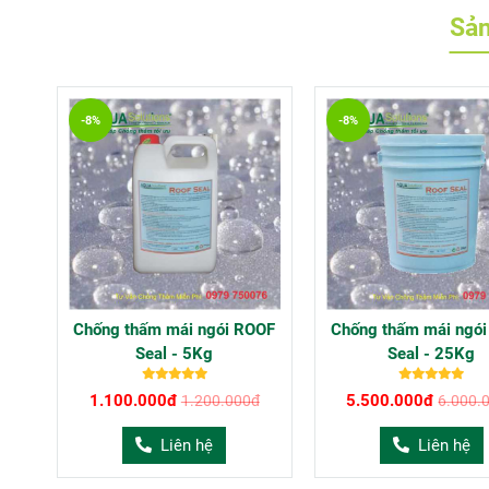
Sản
-8%
-8%
Chống thấm mái ngói ROOF
Chống thấm mái ngó
Seal - 5Kg
Seal - 25Kg
1.100.000đ
5.500.000đ
1.200.000đ
6.000.
Liên hệ
Liên hệ