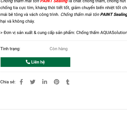
Chống thấm mái tôn
PAINT Sealing
là chất chống thấm, chống nứt
chống tia cực tím, kháng thời tiết tốt, giảm chuyển biến nhiệt tốt c
mái bê tông và vách công trình.
Chống thấm mái tôn
PAINT Sealin
hại và không cháy.
> Đơn vị sản xuất & cung cấp sản phẩm: Chống thấm AQUASolutio
Tình trạng:
Còn hàng
Liên hệ
Chia sẻ: