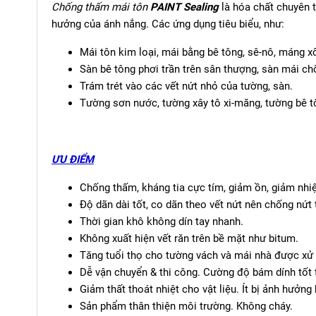
Chống thấm mái tôn
PAINT Sealing
là hóa chất chuyên 
hưởng của ánh nắng. Các ứng dụng tiêu biểu, như:
Mái tôn kim loại, mái bằng bê tông, sê-nô, máng xố
Sàn bê tông phơi trần trên sân thượng, sàn mái c
Trám trét vào các vết nứt nhỏ của tường, sàn.
Tường sơn nước, tường xây tô xi-măng, tường bê t
ƯU ĐIỂM
Chống thấm, kháng tia cực tím, giảm ồn, giảm nhiệt
Độ dãn dài tốt, co dãn theo vết nứt nên chống nứt 
Thời gian khô không dín tay nhanh.
Không xuất hiện vết răn trên bề mặt như bitum.
Tăng tuổi thọ cho tường vách và mái nhà được xử 
Dễ vận chuyển & thi công. Cường độ bám dính tốt t
Giảm thất thoát nhiệt cho vật liệu. Ít bị ảnh hưởng 
Sản phẩm thân thiện môi trường. Không cháy.