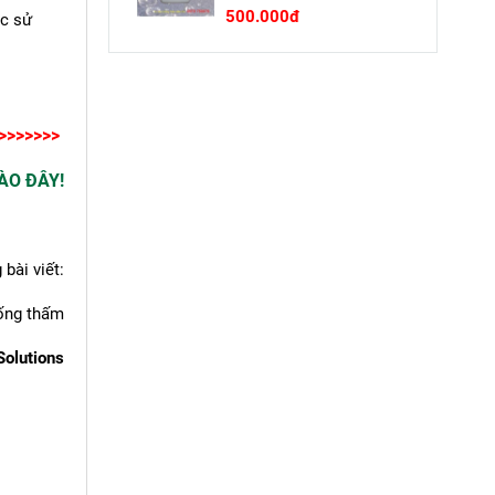
500.000đ
ệc sử
>>>>>>>
ÀO ĐÂY!
bài viết:
ống thấm
olutions