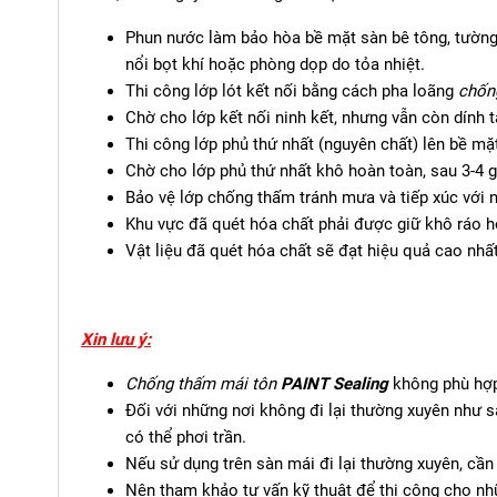
Phun nước làm bảo hòa bề mặt sàn bê tông, tường h
nổi bọt khí hoặc phòng dọp do tỏa nhiệt.
Thi công lớp lót kết nối bằng cách pha loãng
chốn
Chờ cho lớp kết nối ninh kết, nhưng vẫn còn dính 
Thi công lớp phủ thứ nhất (nguyên chất) lên bề mặt 
Chờ cho lớp phủ thứ nhất khô hoàn toàn, sau 3-4 g
Bảo vệ lớp chống thấm tránh mưa và tiếp xúc với 
Khu vực đã quét hóa chất phải được giữ khô ráo ho
Vật liệu đã quét hóa chất sẽ đạt hiệu quả cao nhất
Xin lưu ý:
Chống thấm mái tôn
PAINT Sealing
không phù hợp
Đối với những nơi không đi lại thường xuyên như sà
có thể phơi trần.
Nếu sử dụng trên sàn mái đi lại thường xuyên, cầ
Nên tham khảo tư vấn kỹ thuật để thi công cho nh