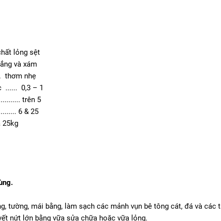
... chất lỏng sệt
.... trắng và xám
........ thơm nhẹ
...... 0,3 – 1
......... trên 5
........ 6 & 25
 25kg
ùng.
ng, tường, mái bằng, làm sạch các mảnh vụn bê tông cát, đá và các 
vết nứt lớn bằng vữa sửa chữa hoặc vữa lỏng.