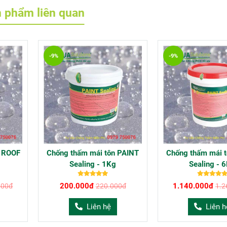
 phẩm liên quan
-9%
-9%
i ROOF
Chống thấm mái tôn PAINT
Chống thấm mái 
Sealing - 1Kg
Sealing - 
200.000đ
1.140.000đ
000đ
220.000đ
1.2
Liên hệ
Liên h