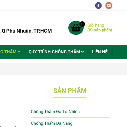
0
Giỏ hàng
(
0
) sản phẩm
9, Q Phú Nhuận, TP.HCM
NG THẤM
QUY TRÌNH CHỐNG THẤM
LIÊN HỆ
SẢN PHẨM
Chống Thấm Đá Tự Nhiên
Chống Thấm Đa Năng