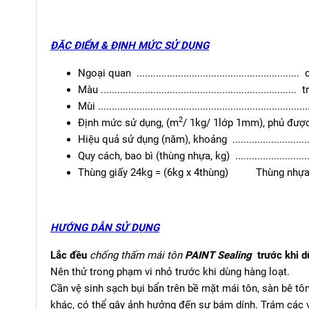
ĐẶC ĐIỂM & ĐỊNH MỨC SỬ DỤNG
Ngoại quan ........................................................
Màu ...................................................................
Mùi .....................................................................
2
Định mức sử dụng, (m
/ 1kg/ 1lớp 1mm), phủ được 
Hiệu quả sử dụng (năm), khoảng .............................
Quy cách, bao bì (thùng nhựa, kg) ...........................
Thùng giấy 24kg = (6kg x 4thùng) Thùng nhựa
HƯỚNG DẪN SỬ DỤNG
Lắc đều
chống thấm mái tôn
PAINT Sealing
trước khi d
Nên thử trong phạm vi nhỏ trước khi dùng hàng loạt.
Cần vệ sinh sạch bụi bẩn trên bề mặt mái tôn, sàn bê tô
khác, có thể gây ảnh hưởng đến sự bám dính. Trám các 