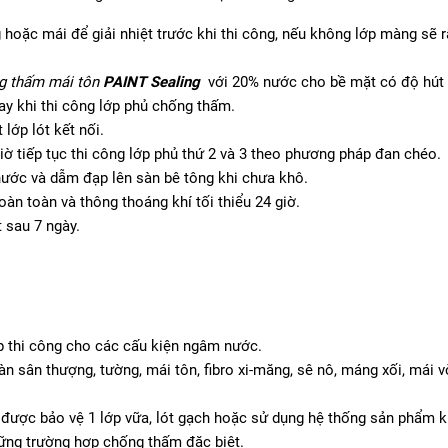
oặc mái để giải nhiệt trước khi thi công, nếu không lớp màng sẽ rấ
g thấm mái tôn
PAINT Sealing
với 20% nước cho bề mặt có độ hút 
tay khi thi công lớp phủ chống thấm.
lớp lót kết nối.
iờ tiếp tục thi công lớp phủ thứ 2 và 3 theo phương pháp đan chéo.
nước và dẫm đạp lên sàn bê tông khi chưa khô.
àn toàn và thông thoáng khí tối thiểu 24 giờ.
 sau 7 ngày.
 thi công cho các cấu kiện ngâm nước.
n sân thượng, tường, mái tôn, fibro xi-măng, sê nô, máng xối, mái 
n được bảo vệ 1 lớp vữa, lót gạch hoặc sử dụng hệ thống sản phẩm k
ững trường hợp chống thấm đặc biệt.