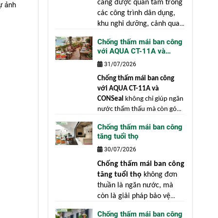
càng được quan tâm trong
ự ảnh
các công trình dân dụng,
khu nghỉ dưỡng, cảnh quan
sân vườn cũng như ngành
Chống thấm mái ban công
sản xuất gốm xuất khẩu.
với AQUA CT-11A và
Gốm là vật liệu được ứng
CONSeal
31/07/2026
dụng rộng rãi trong kiến
trúc và trang trí nhờ vẻ
Chống thấm mái ban công
đẹp mộc mạc, bền màu và
với AQUA CT-11A và
mang giá trị thẩm mỹ cao.
CONSeal
không chỉ giúp ngăn
nước thẩm thấu mà còn góp
phần bảo vệ toàn bộ kết cấu
Chống thấm mái ban công
công trình trước những tác
tăng tuổi thọ
động của môi trường. Mái
30/07/2026
ban công là một trong những
hạng mục chịu tác động khắc
Chống thấm mái ban công
nghiệt nhất của thời tiết.
tăng tuổi thọ
không đơn
thuần là ngăn nước, mà
còn là giải pháp bảo vệ
toàn bộ kết cấu công trình.
Chống thấm mái ban công
"Phòng bệnh hơn chữa