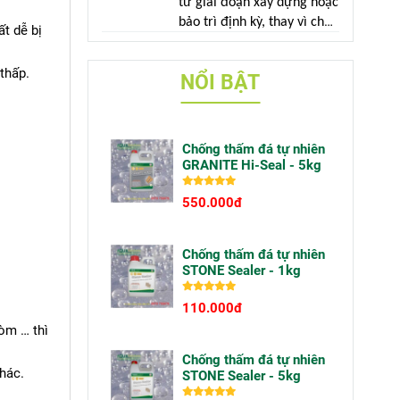
từ giai đoạn xây dựng hoặc
mà do sử dụng vật liệu
bảo trì định kỳ, thay vì chờ
t dễ bị
không phù hợp với điều
đến khi công trình xuất
kiện ngoài trời.
hiện dấu hiệu hư hỏng.
thấp.
NỔI BẬT
Chống thấm đá tự nhiên
GRANITE Hi-Seal - 5kg
550.000đ
Chống thấm đá tự nhiên
STONE Sealer - 1kg
110.000đ
vòm … thì
Chống thấm đá tự nhiên
hác.
STONE Sealer - 5kg