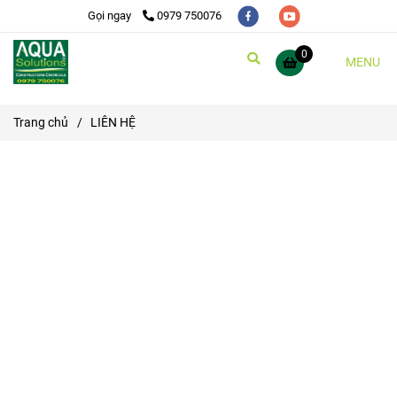
Gọi ngay
0979 750076
0
MENU
Trang chủ
/
LIÊN HỆ