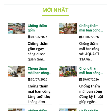
MỚI NHẤT
Chống thấm
Chống thấm
gốm
mái ban công
với AQUA CT-
01/08/2026
31/07/2026
11A và
CONSeal
Chống thấm
Chống thấm
gốm
ngày
mái ban công
càng được
với AQUA CT-
quan tâm
11A và
trong các công
CONSeal
không
Chống thấm
Chống thấm
trình dân
chỉ giúp ngăn
mái ban công
mái ban công
dụng, khu nghỉ
nước thẩm
tăng tuổi thọ
đúng kỹ thuật
30/07/2026
29/07/2026
dưỡng, cảnh
thấu mà còn
quan sân vườn
góp phần bảo
Chống thấm
Chống thấm
cũng như
vệ toàn bộ kết
mái ban công
mái ban công
ngành sản
cấu công trình
tăng tuổi thọ
đúng kỹ thuật
xuất gốm xuất
trước những
không đơn
giúp ngăn
khẩu. Gốm là
tác động của
thuần là ngăn
nước xâm