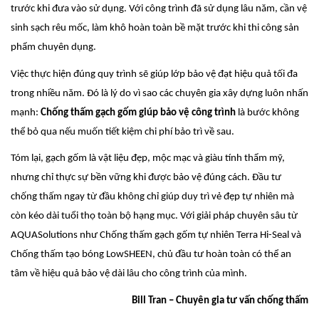
trước khi đưa vào sử dụng. Với công trình đã sử dụng lâu năm, cần vệ
sinh sạch rêu mốc, làm khô hoàn toàn bề mặt trước khi thi công sản
phẩm chuyên dụng.
Việc thực hiện đúng quy trình sẽ giúp lớp bảo vệ đạt hiệu quả tối đa
trong nhiều năm. Đó là lý do vì sao các chuyên gia xây dựng luôn nhấn
mạnh:
Chống thấm gạch gốm giúp bảo vệ công trình
là bước không
thể bỏ qua nếu muốn tiết kiệm chi phí bảo trì về sau.
Tóm lại, gạch gốm là vật liệu đẹp, mộc mạc và giàu tính thẩm mỹ,
nhưng chỉ thực sự bền vững khi được bảo vệ đúng cách. Đầu tư
chống thấm ngay từ đầu không chỉ giúp duy trì vẻ đẹp tự nhiên mà
còn kéo dài tuổi thọ toàn bộ hạng mục. Với giải pháp chuyên sâu từ
AQUASolutions như Chống thấm gạch gốm tự nhiên Terra Hi-Seal và
Chống thấm tạo bóng LowSHEEN, chủ đầu tư hoàn toàn có thể an
tâm về hiệu quả bảo vệ dài lâu cho công trình của mình.
Bill Tran – Chuyên gia tư vấn chống thấm