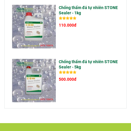
dột không phải
vì thi công
Chống thấm đá tự nhiên STONE
Sealer - 1kg
kém, mà do sử
dụng vật liệu
110.000đ
không phù hợp
với điều kiện
ngoài trời.
Chống thấm đá tự nhiên STONE
Sealer - 5kg
500.000đ