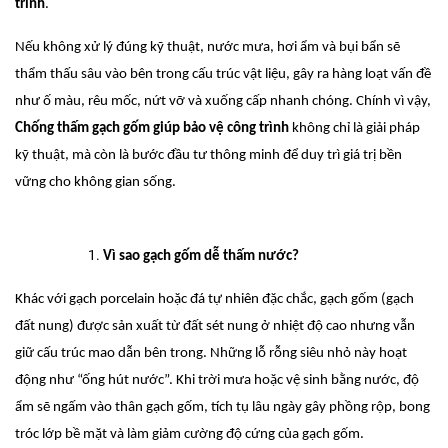
trình
.
Nếu không xử lý đúng kỹ thuật, nước mưa, hơi ẩm và bụi bẩn sẽ
thẩm thấu sâu vào bên trong cấu trúc vật liệu, gây ra hàng loạt vấn đề
như ố màu, rêu mốc, nứt vỡ và xuống cấp nhanh chóng. Chính vì vậy,
Chống thấm gạch gốm giúp bảo vệ công trình
không chỉ là giải pháp
kỹ thuật, mà còn là bước đầu tư thông minh để duy trì giá trị bền
vững cho không gian sống.
Vì sao gạch gốm dễ thấm nước?
Khác với gạch porcelain hoặc đá tự nhiên đặc chắc, gạch gốm (gạch
đất nung) được sản xuất từ đất sét nung ở nhiệt độ cao nhưng vẫn
giữ cấu trúc mao dẫn bên trong. Những lỗ rỗng siêu nhỏ này hoạt
động như “ống hút nước”. Khi trời mưa hoặc vệ sinh bằng nước, độ
ẩm sẽ ngấm vào thân gạch gốm, tích tụ lâu ngày gây phồng rộp, bong
tróc lớp bề mặt và làm giảm cường độ cứng của gạch gốm.