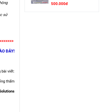
không
500.000đ
ệc sử
>>>>>>>
ÀO ĐÂY!
bài viết:
ống thấm
olutions