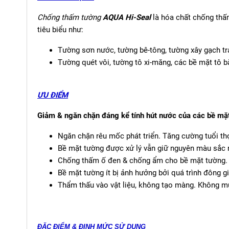
Chống thấm tường
AQUA Hi-Seal
là hóa chất chống thấ
tiêu biểu như:
Tường sơn nước, tường bê-tông, tường xây gạch tr
Tường quét vôi, tường tô xi-măng, các bề mặt tô 
ƯU ĐIỂM
Giảm & ngăn chặn đáng kể tính hút nước của các bề mặ
Ngăn chặn rêu mốc phát triển. Tăng cường tuổi th
Bề mặt tường được xử lý vẫn giữ nguyên màu sắc 
Chống thấm ố đen & chống ẩm cho bề mặt tường.
Bề mặt tường ít bị ảnh hưởng bởi quá trình đông gi
Thẩm thấu vào vật liệu, không tạo màng. Không mù
ĐẶC ĐIỂM & ĐỊNH MỨC SỬ DỤNG