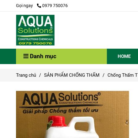
Gọi ngay
0979 750076
Danh mục
HOME
Trang chủ
/
SẢN PHẨM CHỐNG THẤM
/
Chống Thấm T