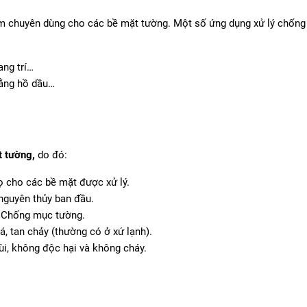
m chuyên dùng cho các bề mặt tường. Một số ứng dụng xử lý chốn
ang trí…
bằng hồ dầu…
t tường,
do đó:
ọ cho các bề mặt được xử lý.
nguyên thủy ban đầu.
 Chống mục tường.
á, tan chảy (thường có ở xứ lạnh).
i, không độc hại và không cháy.