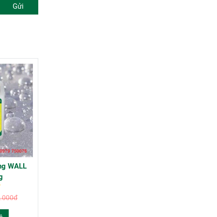
Gửi
ng WALL
g
.000đ