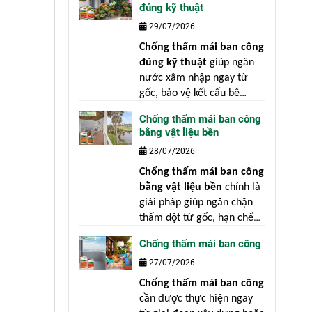
đúng kỹ thuật
bệnh" là nguyên tắc luôn
29/07/2026
đúng trong xây dựng.
Chống thấm mái ban công
đúng kỹ thuật
giúp ngăn
nước xâm nhập ngay từ
gốc, bảo vệ kết cấu bê
tông, giảm chi phí sửa
Chống thấm mái ban công
chữa và nâng cao tuổi thọ
bằng vật liệu bền
công trình. Nguyên nhân
28/07/2026
chủ yếu không nằm ở vật
liệu mà xuất phát từ việc
Chống thấm mái ban công
xử lý bề mặt chưa đạt yêu
bằng vật liệu bền
chính là
cầu, thi công sai kỹ thuật
giải pháp giúp ngăn chặn
hoặc bỏ qua những công
thấm dột từ gốc, hạn chế
đoạn quan trọng.
chi phí sửa chữa, bảo vệ
Chống thấm mái ban công
kết cấu bê tông và giữ giá
27/07/2026
trị thẩm mỹ cho ngôi nhà.
Thực tế cho thấy, phần lớn
Chống thấm mái ban công
các công trình bị thấm dột
cần được thực hiện ngay
không phải vì thi công kém,