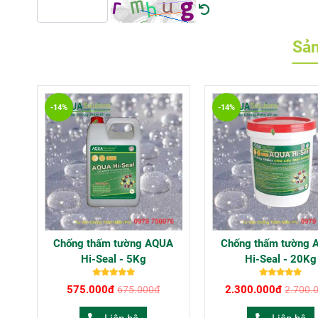
Sản
-14%
-14%
Chống thấm tường AQUA
Chống thấm tường 
Hi-Seal - 5Kg
Hi-Seal - 20Kg
575.000đ
2.300.000đ
675.000đ
2.700.