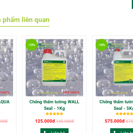
 phẩm liên quan
-13%
-14%
AQUA
Chống thấm tường WALL
Chống thấm tườ
Seal - 1Kg
Seal - 5K
125.000đ
575.000đ
000đ
145.000đ
675