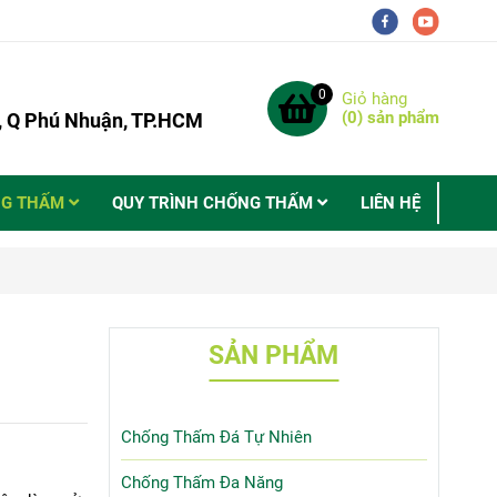
0
Giỏ hàng
(
0
) sản phẩm
9, Q Phú Nhuận, TP.HCM
NG THẤM
QUY TRÌNH CHỐNG THẤM
LIÊN HỆ
SẢN PHẨM
Chống Thấm Đá Tự Nhiên
Chống Thấm Đa Năng