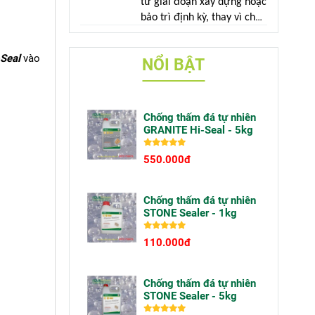
từ giai đoạn xây dựng hoặc
mà do sử dụng vật liệu
bảo trì định kỳ, thay vì chờ
không phù hợp với điều
đến khi công trình xuất
kiện ngoài trời.
hiện dấu hiệu hư hỏng.
Seal
vào
NỔI BẬT
Chống thấm đá tự nhiên
GRANITE Hi-Seal - 5kg
550.000đ
Chống thấm đá tự nhiên
STONE Sealer - 1kg
110.000đ
Chống thấm đá tự nhiên
STONE Sealer - 5kg