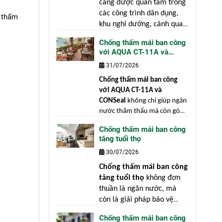
càng được quan tâm trong
các công trình dân dụng,
g thấm
khu nghỉ dưỡng, cảnh quan
sân vườn cũng như ngành
Chống thấm mái ban công
sản xuất gốm xuất khẩu.
với AQUA CT-11A và
Gốm là vật liệu được ứng
CONSeal
31/07/2026
dụng rộng rãi trong kiến
trúc và trang trí nhờ vẻ
Chống thấm mái ban công
đẹp mộc mạc, bền màu và
với AQUA CT-11A và
mang giá trị thẩm mỹ cao.
CONSeal
không chỉ giúp ngăn
nước thẩm thấu mà còn góp
phần bảo vệ toàn bộ kết cấu
Chống thấm mái ban công
công trình trước những tác
tăng tuổi thọ
động của môi trường. Mái
30/07/2026
ban công là một trong những
hạng mục chịu tác động khắc
Chống thấm mái ban công
nghiệt nhất của thời tiết.
tăng tuổi thọ
không đơn
thuần là ngăn nước, mà
còn là giải pháp bảo vệ
toàn bộ kết cấu công trình.
Chống thấm mái ban công
"Phòng bệnh hơn chữa