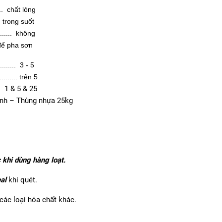
...... chất lỏng
..... trong suốt
........... không
để pha sơn
..... 3 - 5
........ trên 5
. 1 & 5 & 25
bình – Thùng nhựa 25kg
 khi dùng hàng loạt.
al
khi quét.
 các loại hóa chất khác.