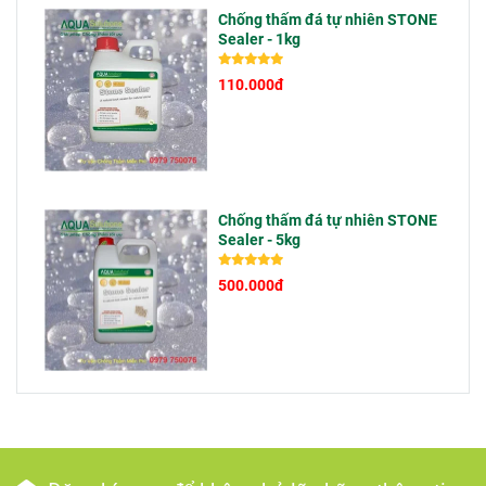
thi công sai kỹ
vì thi công
Chống thấm đá tự nhiên STONE
Sealer - 1kg
thuật hoặc bỏ
kém, mà do sử
qua những
dụng vật liệu
110.000đ
công đoạn
không phù hợp
quan trọng.
với điều kiện
ngoài trời.
Chống thấm đá tự nhiên STONE
Sealer - 5kg
500.000đ