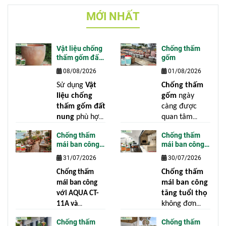
MỚI NHẤT
Vật liệu chống
Chống thấm
thấm gốm đất
gốm
nung
08/08/2026
01/08/2026
Sử dụng
Vật
Chống thấm
liệu chống
gốm
ngày
thấm gốm đất
càng được
nung
phù hợp
quan tâm
là giải pháp
trong các công
Chống thấm
Chống thấm
hiệu quả để
trình dân
mái ban công
mái ban công
ngăn nước
dụng, khu nghỉ
với AQUA CT-
tăng tuổi thọ
31/07/2026
30/07/2026
thẩm thấu,
dưỡng, cảnh
11A và
hạn chế rêu
quan sân vườn
CONSeal
Chống thấm
Chống thấm
mốc, giữ màu
cũng như
mái ban công
mái ban công
sắc nguyên
ngành sản
tăng tuổi thọ
với AQUA CT-
bản và kéo dài
xuất gốm xuất
không đơn
11A và
tuổi thọ cho
khẩu. Gốm là
thuần là ngăn
CONSeal
không
Chống thấm
Chống thấm
mọi sản phẩm
vật liệu được
nước, mà còn
chỉ giúp ngăn