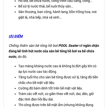
Hồ bơi, bể chứa nước, công trình cầu cảng, cống…
Bể xử lý nước thải, bể nuôi thủy sản…
Sân thượng, ban công, hành lang, bồn trồng hoa, nơi
giặt là, nhà bếp, nhà vệ sinh…
ƯU ĐIỂM
Chống thấm sàn bê tông hồ bơi
POOL Sealer
sẽ
ngăn chặn
đáng kể tính hút nước của sàn bê tông hồ bơi va bể chứa
nước
, do đó:
Tạo màng kháng nước cao & không bị đứt gãy khi có
áp lực nước cao tác động.
Tăng tuổi thọ cho sàn bê tông được xử lý, tăng độ bền
chắc cho bề mặt vật liệu.
Cường độ bám dính tốt trên bề mặt vật liệu.
Trám các vết nứt, co giãn theo vết nứt, dai, dẽo, giữ
đặc tính đàn hồi lầu dài.
Thi công được trên bề mặt ẩm (nhưng không đọng