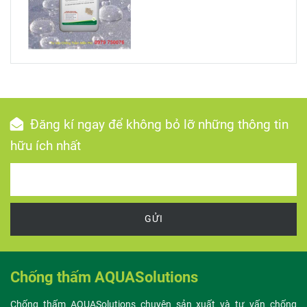
Đăng kí ngay để không bỏ lỡ những thông tin
hữu ích nhất
GỬI
Chống thấm AQUASolutions
Chống thấm AQUASolutions chuyên sản xuất và tư vấn chống