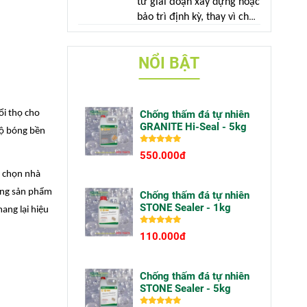
từ giai đoạn xây dựng hoặc
mà do sử dụng vật liệu
bảo trì định kỳ, thay vì chờ
không phù hợp với điều
đến khi công trình xuất
kiện ngoài trời.
hiện dấu hiệu hư hỏng.
NỔI BẬT
Chống thấm đá tự nhiên
ổi thọ cho
GRANITE Hi-Seal - 5kg
độ bóng bền
550.000đ
i chọn nhà
hững sản phẩm
Chống thấm đá tự nhiên
STONE Sealer - 1kg
ang lại hiệu
110.000đ
Chống thấm đá tự nhiên
STONE Sealer - 5kg