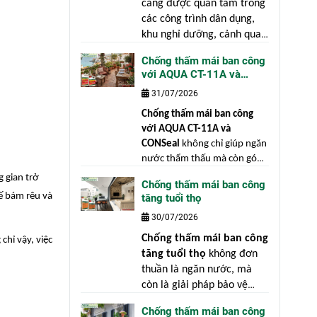
càng được quan tâm trong
các công trình dân dụng,
khu nghỉ dưỡng, cảnh quan
sân vườn cũng như ngành
Chống thấm mái ban công
sản xuất gốm xuất khẩu.
với AQUA CT-11A và
Gốm là vật liệu được ứng
CONSeal
31/07/2026
dụng rộng rãi trong kiến
trúc và trang trí nhờ vẻ
Chống thấm mái ban công
đẹp mộc mạc, bền màu và
với AQUA CT-11A và
mang giá trị thẩm mỹ cao.
CONSeal
không chỉ giúp ngăn
nước thẩm thấu mà còn góp
phần bảo vệ toàn bộ kết cấu
 gian trở
Chống thấm mái ban công
công trình trước những tác
hế bám rêu và
tăng tuổi thọ
động của môi trường. Mái
30/07/2026
ban công là một trong những
hạng mục chịu tác động khắc
Chống thấm mái ban công
chỉ vậy, việc
nghiệt nhất của thời tiết.
tăng tuổi thọ
không đơn
thuần là ngăn nước, mà
còn là giải pháp bảo vệ
toàn bộ kết cấu công trình.
Chống thấm mái ban công
"Phòng bệnh hơn chữa