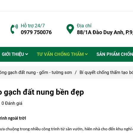
Hỗ trợ 24/7
Địa chỉ
0979 750076
88/1A Đào Duy Anh, P.
GIỚI THIỆU
TƯ VẤN CHỐNG THẤM
SẢN PHẨM CHỐ
ng gạch đất nung - gốm - tường sơn
/
Bí quyết chống thấm tạo b
o gạch đất nung bền đẹp
0 Đánh giá
rình ngoài trời
 ưa chuộng trong nhiều công trình từ sân vườn, hiên nhà cho đến khu ngh