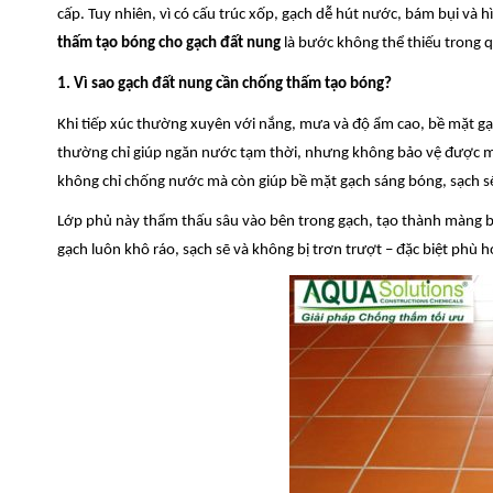
cấp. Tuy nhiên, vì có cấu trúc xốp, gạch dễ hút nước, bám bụi và 
thấm tạo bóng cho gạch đất nung
là bước không thể thiếu trong 
1. Vì sao gạch đất nung cần chống thấm tạo bóng?
Khi tiếp xúc thường xuyên với nắng, mưa và độ ẩm cao, bề mặt gạ
thường chỉ giúp ngăn nước tạm thời, nhưng không bảo vệ được mà
không chỉ chống nước mà còn giúp bề mặt gạch sáng bóng, sạch sẽ
Lớp phủ này thẩm thấu sâu vào bên trong gạch, tạo thành màng b
gạch luôn khô ráo, sạch sẽ và không bị trơn trượt – đặc biệt phù 