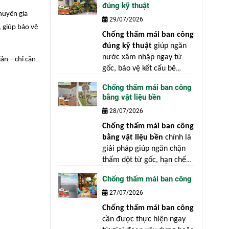
đúng kỹ thuật
bệnh" là nguyên tắc luôn
huyên gia
29/07/2026
đúng trong xây dựng.
 giúp bảo vệ
Chống thấm mái ban công
đúng kỹ thuật
giúp ngăn
nước xâm nhập ngay từ
ản – chỉ cần
gốc, bảo vệ kết cấu bê
tông, giảm chi phí sửa
Chống thấm mái ban công
chữa và nâng cao tuổi thọ
bằng vật liệu bền
công trình. Nguyên nhân
28/07/2026
chủ yếu không nằm ở vật
liệu mà xuất phát từ việc
Chống thấm mái ban công
xử lý bề mặt chưa đạt yêu
bằng vật liệu bền
chính là
cầu, thi công sai kỹ thuật
giải pháp giúp ngăn chặn
hoặc bỏ qua những công
thấm dột từ gốc, hạn chế
đoạn quan trọng.
chi phí sửa chữa, bảo vệ
Chống thấm mái ban công
kết cấu bê tông và giữ giá
27/07/2026
trị thẩm mỹ cho ngôi nhà.
Thực tế cho thấy, phần lớn
Chống thấm mái ban công
các công trình bị thấm dột
cần được thực hiện ngay
không phải vì thi công kém,