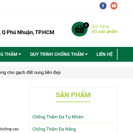
0
Giỏ hàng
(
0
) sản phẩm
9, Q Phú Nhuận, TP.HCM
NG THẤM
QUY TRÌNH CHỐNG THẤM
LIÊN HỆ
óng cho gạch đất nung bền đẹp
SẢN PHẨM
Chống Thấm Đá Tự Nhiên
Chống Thấm Đa Năng
ỉ dưỡng cao