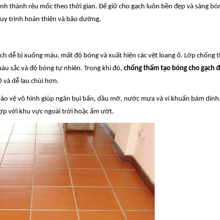
hình thành rêu mốc theo thời gian. Để giữ cho gạch luôn bền đẹp và sáng bó
quy trình hoàn thiện và bảo dưỡng.
ch dễ bị xuống màu, mất độ bóng và xuất hiện các vệt loang ố. Lớp chống
u sắc và độ bóng tự nhiên. Trong khi đó,
chống thấm tạo bóng cho gạch 
 và dễ lau chùi hơn.
ảo vệ vô hình giúp ngăn bụi bẩn, dầu mỡ, nước mưa và vi khuẩn bám dính
hợp với khu vực ngoài trời hoặc ẩm ướt.